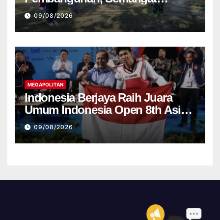
Nasionalisme Warga Ikut
09/08/2026
Dibangun
MEGAPOLITAN
Indonesia Berjaya Raih Juara
Umum Indonesia Open 8th Asian
Taekwondo Indonesia Open
09/08/2026
Championships 2026