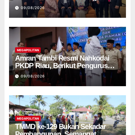
Untuk Keadilan
09/08/2026
MEGAPOLITAN
Amran Tambi Resmi Nahkodai
PKDP Riau, Berikut Pengurus
Lengkap 2026-2031
09/08/2026
MEGAPOLITAN
TMMD ke-129 Bukan Sekadar
Pembangunan, Semangat