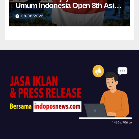
Umum Indonesia Open 8th Asian
Taekwondo Indonesia Open
09/08/2026
Championships 2026