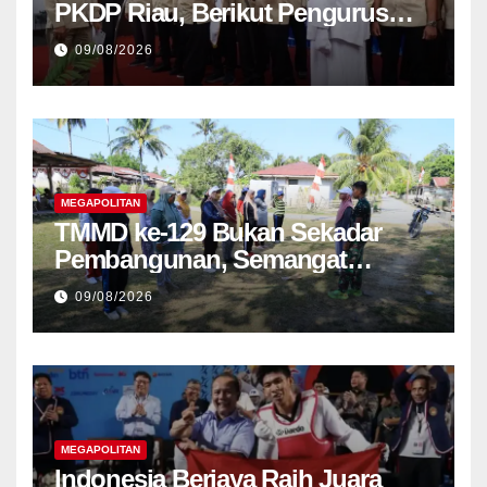
PKDP Riau, Berikut Pengurus
Lengkap 2026-2031
09/08/2026
MEGAPOLITAN
TMMD ke-129 Bukan Sekadar
Pembangunan, Semangat
Nasionalisme Warga Ikut
09/08/2026
Dibangun
MEGAPOLITAN
Indonesia Berjaya Raih Juara