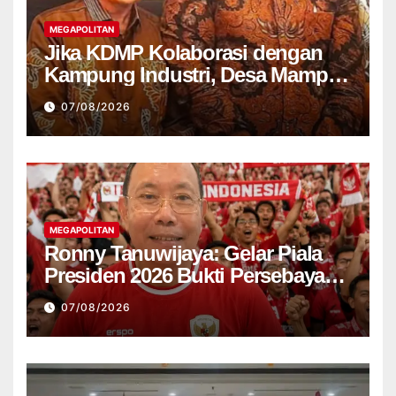
MEGAPOLITAN
Jika KDMP Kolaborasi dengan
Kampung Industri, Desa Mampu
Jadi Pusat Perekonomian Baru
07/08/2026
MEGAPOLITAN
Ronny Tanuwijaya: Gelar Piala
Presiden 2026 Bukti Persebaya
Kembali ke Jalur Juara
07/08/2026