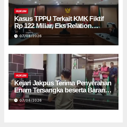
HUKUM
Kasus TPPU Terkait KMK Fiktif
Rp 122 Miliar, Eks Relation
Manajer Bank di Tuntut 8 Tahun
07/08/2026
Penjara
HUKUM
Kejari Jakpus Terima Penyerahan
Enam Tersangka beserta Barang
Bukti Terkait Kasus Korupsi Tata
07/08/2026
Kelola Pertamina