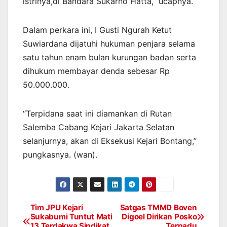
istrinya,di Bandara Sukarno Hatta,” ucapnya.
Dalam perkara ini, I Gusti Ngurah Ketut
Suwiardana dijatuhi hukuman penjara selama
satu tahun enam bulan kurungan badan serta
dihukum membayar denda sebesar Rp
50.000.000.
“Terpidana saat ini diamankan di Rutan
Salemba Cabang Kejari Jakarta Selatan
selanjurnya, akan di Eksekusi Kejari Bontang,”
pungkasnya. (wan).
Tim JPU Kejari
Satgas TMMD Boven
Post
Sukabumi Tuntut Mati
Digoel Dirikan Posko
13 Terdakwa Sindikat
Terpadu