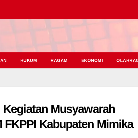
TAN
HUKUM
RAGAM
EKONOMI
OLAHRA
i Kegiatan Musyawarah
 FKPPI Kabupaten Mimika