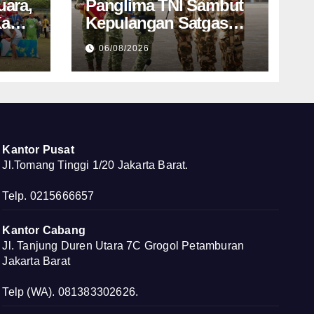
uara,
Panglima TNI Sambut
Kami
Kepulangan Satgas
ional
Kizi TNI Kontingen
06/08/2026
Garuda XX-V
MONUSCO
Kantor Pusat
Jl.Tomang Tinggi 1/20 Jakarta Barat.
Telp. 0215666657
Kantor Cabang
Jl. Tanjung Duren Utara 7C Grogol Petamburan
Jakarta Barat
Telp (WA). 081383302626.