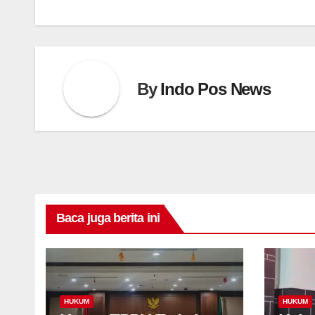
By
Indo Pos News
Baca juga berita ini
HUKUM
HUKUM