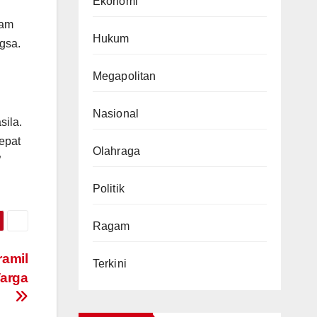
Ekonomi
lam
Hukum
ngsa.
Megapolitan
Nasional
sila.
epat
Olahraga
”
Politik
Ragam
amil
Terkini
arga