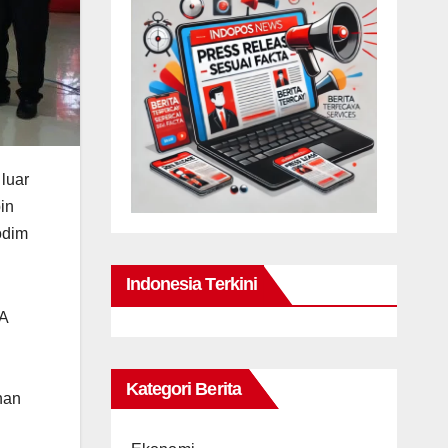
luar
in
odim
Indonesia Terkini
.A
i
Kategori Berita
han