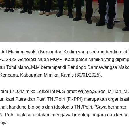
bdul Munir mewakili Komandan Kodim yang sedang berdinas di 
 PC 2422 Generasi Muda FKPPI Kabupaten Mimika yang dipimp
nhur Tomi Mano,.M.M bertempat di Pendopo Darmawangsa Mak
 Kencana, Kabupaten Mimika, Kamis (30/01/2025).
m 1710/Mimika Letkol Inf M. Slamet Wijaya,S.Sos,.M.Han,.M
kasi Putra dan Putri TNI/Polri (FKPPI) merupakan organisas
nak kandung biologis dan ideologis TNI/Polri. “Saya berharap
 Polri tidak surut dalam mengawal ideologi negara dan keutu
anya.