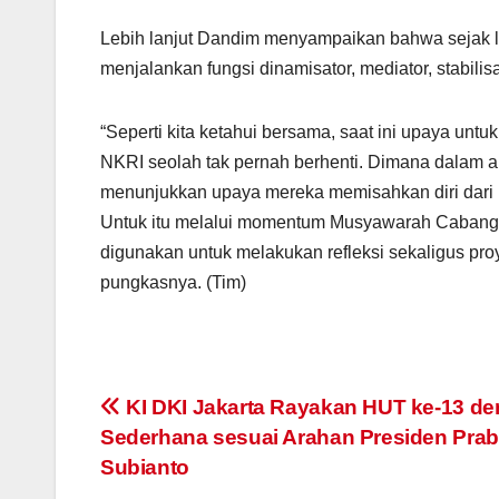
Lebih lanjut Dandim menyampaikan bahwa sejak l
menjalankan fungsi dinamisator, mediator, stabilisa
“Seperti kita ketahui bersama, saat ini upaya un
NKRI seolah tak pernah berhenti. Dimana dalam a
menunjukkan upaya mereka memisahkan diri dari k
Untuk itu melalui momentum Musyawarah Cabang 1
digunakan untuk melakukan refleksi sekaligus pr
pungkasnya. (Tim)
Post
KI DKI Jakarta Rayakan HUT ke-13 d
Sederhana sesuai Arahan Presiden Pra
navigation
Subianto