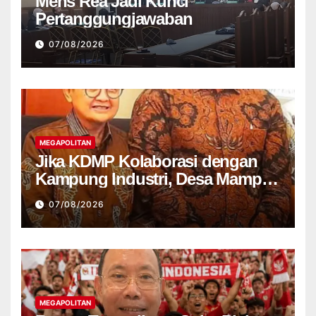
Mens Rea Jadi Kunci
Pertanggungjawaban
07/08/2026
MEGAPOLITAN
Jika KDMP Kolaborasi dengan
Kampung Industri, Desa Mampu
Jadi Pusat Perekonomian Baru
07/08/2026
MEGAPOLITAN