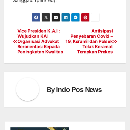
Sanggau. (pen/red).
Vice Presiden K.A.I :
Antisipasi
Post
Wujudkan KAI
Penyebaran Covid –
Organisasi Advokat
19, Koramil dan Polsek
navigation
Berorientasi Kepada
Teluk Keramat
Peningkatan Kwalitas
Terapkan Prokes
By
Indo Pos News