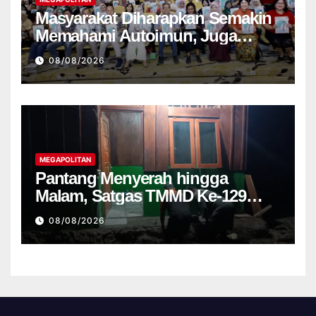
Masyarakat Diharapkan Semakin
Memahami Autoimun, Juga
Kalangan Wartawan
08/08/2026
MEGAPOLITAN
Pantang Menyerah hingga
Malam, Satgas TMMD Ke-129
Kodim 1807 Sorsel Lembur
08/08/2026
Finishing Rumah Type 36 untuk
Warga Kampung Sesor