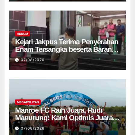
HUKUM
Kejari Jakpus Terima Penyerahan
Enam Tersangka beserta Barang
Bukti Terkait Kasus Korupsi Tata
07/08/2026
Kelola Pertamina
MEGAPOLITAN
Manroe FC Raih Juara, Rudi
Manurung: Kami Optimis Juara
Nasional
07/08/2026