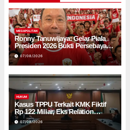
MEGAPOLITAN
Ronny Tanuwijaya: Gelar Piala
Presiden 2026 Bukti Persebaya
Kembali ke Jalur Juara
07/08/2026
HUKUM
Kasus TPPU Terkait KMK Fiktif
Rp 122 Miliar, Eks Relation
Manajer Bank di Tuntut 8 Tahun
07/08/2026
Penjara