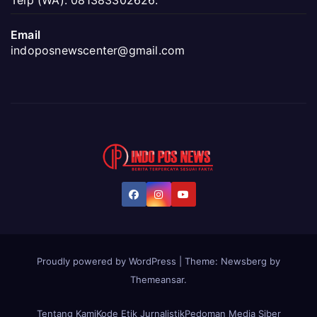
Telp (WA). 081383302626.
Email
indoposnewscenter@gmail.com
Proudly powered by WordPress
|
Theme:
Newsberg
by
Themeansar
.
Tentang Kami
Kode Etik Jurnalistik
Pedoman Media Siber