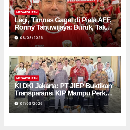
MEGAPOLITAN
Lagi, Timnas Gagal di Piala AFF,
Ronny Tanuwijaya: Buruk, Tak
Punya Ciri
08/08/2026
MEGAPOLITAN
KI DKI Jakarta: PT JIEP Buktikan
Transparansi KIP Mampu Perkuat
Tata Kelola Perusahaan
07/08/2026