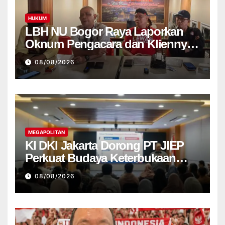
HUKUM
LBH NU Bogor Raya Laporkan
Oknum Pengacara dan Kliennya
ke Bareskrim Polri
08/08/2026
MEGAPOLITAN
KI DKI Jakarta Dorong PT JIEP
Perkuat Budaya Keterbukaan
Informasi Publik
08/08/2026