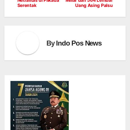
Netralitas di Pilkada
Miliar dan 564 Lembar
Serentak
Uang Asing Palsu
By
Indo Pos News