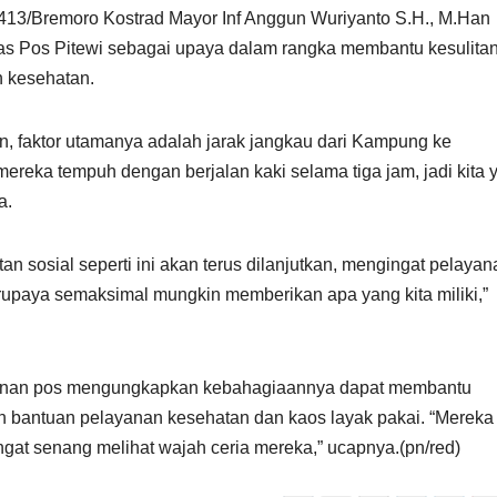
13/Bremoro Kostrad Mayor Inf Anggun Wuriyanto S.H., M.Han
s Pos Pitewi sebagai upaya dalam rangka membantu kesulita
 kesehatan.
n, faktor utamanya adalah jarak jangkau dari Kampung ke
ereka tempuh dengan berjalan kaki selama tiga jam, jadi kita 
a.
sosial seperti ini akan terus dilanjutkan, mengingat pelayan
rupaya semaksimal mungkin memberikan apa yang kita miliki,”
impinan pos mengungkapkan kebahagiaannya dapat membantu
antuan pelayanan kesehatan dan kaos layak pakai. “Mereka
angat senang melihat wajah ceria mereka,” ucapnya.(pn/red)