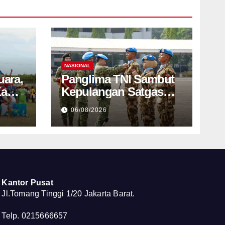
NASIONAL
uara,
Panglima TNI Sambut
Kami
Kepulangan Satgas
ional
Kizi TNI Kontingen
06/08/2026
Garuda XX-V
MONUSCO
Kantor Pusat
Jl.Tomang Tinggi 1/20 Jakarta Barat.
Telp. 0215666657