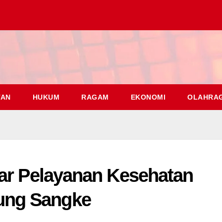
TAN
HUKUM
RAGAM
EKONOMI
OLAHRA
lar Pelayanan Kesehatan
ung Sangke