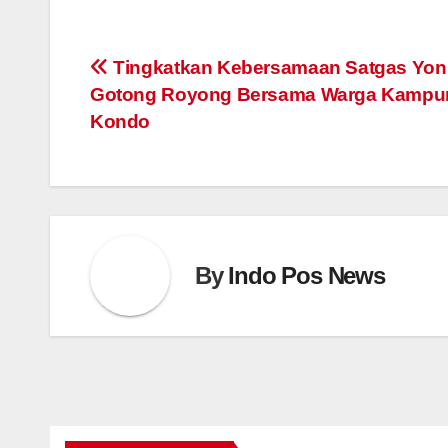
Post
Tingkatkan Kebersamaan Satgas Yoni
Gotong Royong Bersama Warga Kampu
navigation
Kondo
By
Indo Pos News