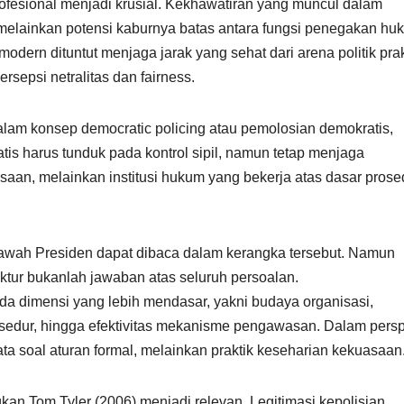
 profesional menjadi krusial. Kekhawatiran yang muncul dalam
melainkan potensi kaburnya batas antara fungsi penegakan hu
odern dituntut menjaga jarak yang sehat dari arena politik prak
rsepsi netralitas dan fairness.
dalam konsep democratic policing atau pemolosian demokratis,
is harus tunduk pada kontrol sipil, namun tetap menjaga
saan, melainkan institusi hukum yang bekerja atas dasar prose
awah Presiden dapat dibaca dalam kerangka tersebut. Namun
ktur bukanlah jawaban atas seluruh persoalan.
ada dimensi yang lebih mendasar, yakni budaya organisasi,
osedur, hingga efektivitas mekanisme pengawasan. Dalam persp
emata soal aturan formal, melainkan praktik keseharian kekuasaan
gkan Tom Tyler (2006) menjadi relevan. Legitimasi kepolisian,