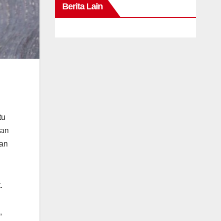
Berita Lain
tu
ian
ran
.
,