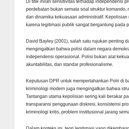
Di titik inilah sensitivitas terhadap independensi
perdebatan bukan semata soal struktur komando, 
dan dinamika kekuasaan administratif. Kepolisian m
karena legitimasi publik sangat bergantung pada pe
David Bayley (2001), salah satu rujukan penting 
mengingatkan bahwa polisi dalam negara demokrat
independensi operasional. Polisi bukan alat kekua
akuntabilitas, dan standar profesionalisme.
Keputusan DPR untuk mempertahankan Polri di b
kriminologi modern juga mengingatkan bahwa stru
Tantangan utama kepolisian sering kali berakar p
transparansi penggunaan diskresi, konsistensi pr
kriminologi kritis, problem institusional jarang s
Dalam konteks ini, teori legitimasi yang dikemban