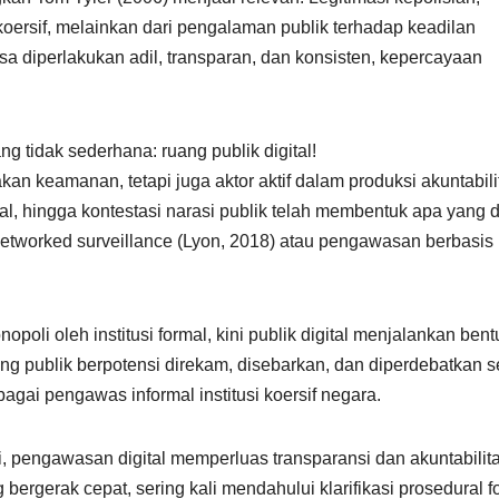
 koersif, melainkan dari pengalaman publik terhadap keadilan
asa diperlakukan adil, transparan, dan konsisten, kepercayaan
g tidak sederhana: ruang publik digital!
jakan keamanan, tetapi juga aktor aktif dalam produksi akuntabili
ial, hingga kontestasi narasi publik telah membentuk apa yang 
 networked surveillance (Lyon, 2018) atau pengawasan berbasis
oli oleh institusi formal, kini publik digital menjalankan bent
ruang publik berpotensi direkam, disebarkan, dan diperdebatkan 
ebagai pengawas informal institusi koersif negara.
, pengawasan digital memperluas transparansi dan akuntabilita
 bergerak cepat, sering kali mendahului klarifikasi prosedural f