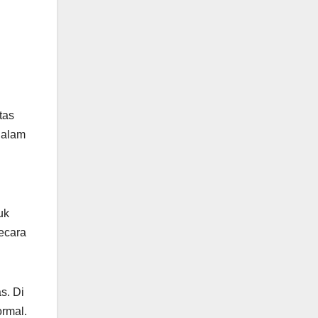
tas
dalam
uk
secara
s. Di
ormal.