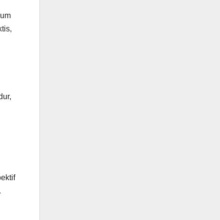
kum
tis,
dur,
ektif
.