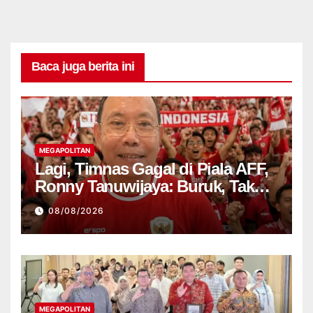
Baca juga berita ini
MEGAPOLITAN
Lagi, Timnas Gagal di Piala AFF,
Ronny Tanuwijaya: Buruk, Tak
Punya Ciri
08/08/2026
MEGAPOLITAN