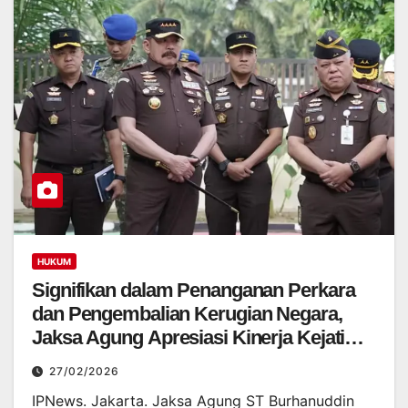
HUKUM
Signifikan dalam Penanganan Perkara
dan Pengembalian Kerugian Negara,
Jaksa Agung Apresiasi Kinerja Kejati
Sumut Dipimpin Harli Siregar
27/02/2026
IPNews. Jakarta. Jaksa Agung ST Burhanuddin