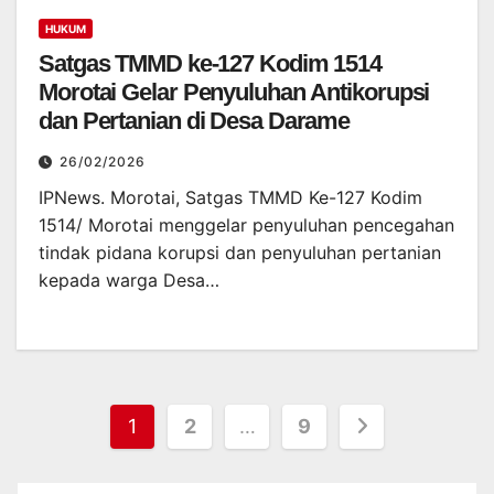
HUKUM
Satgas TMMD ke-127 Kodim 1514
Morotai Gelar Penyuluhan Antikorupsi
dan Pertanian di Desa Darame
26/02/2026
IPNews. Morotai, Satgas TMMD Ke-127 Kodim
1514/ Morotai menggelar penyuluhan pencegahan
tindak pidana korupsi dan penyuluhan pertanian
kepada warga Desa…
Posts
1
2
…
9
pagination