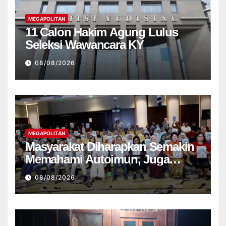
MEGAPOLITAN
11 Calon Hakim Agung Lulus
Seleksi Wawancara KY
08/08/2026
MEGAPOLITAN
Masyarakat Diharapkan Semakin
Memahami Autoimun, Juga
Kalangan Wartawan
08/08/2026