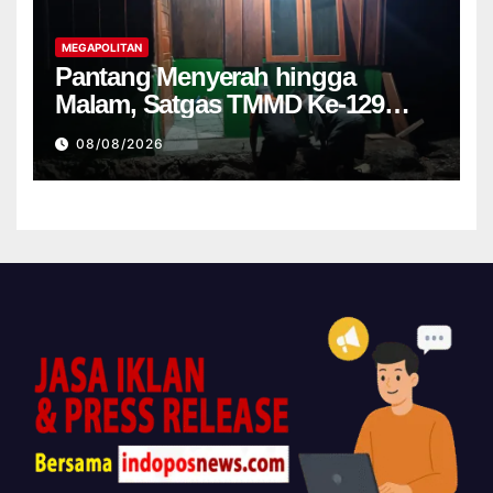
MEGAPOLITAN
Pantang Menyerah hingga
Malam, Satgas TMMD Ke-129
Kodim 1807 Sorsel Lembur
08/08/2026
Finishing Rumah Type 36 untuk
Warga Kampung Sesor