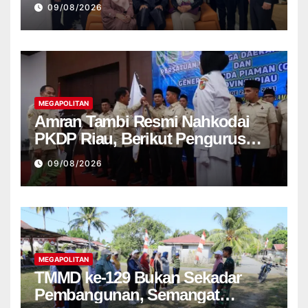
09/08/2026
MEGAPOLITAN
Amran Tambi Resmi Nahkodai
PKDP Riau, Berikut Pengurus
Lengkap 2026-2031
09/08/2026
MEGAPOLITAN
TMMD ke-129 Bukan Sekadar
Pembangunan, Semangat