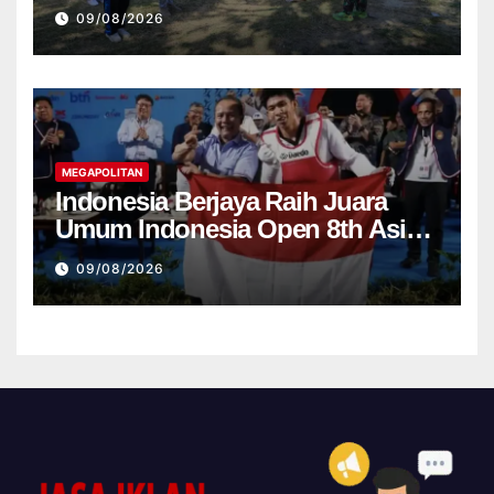
Nasionalisme Warga Ikut
09/08/2026
Dibangun
MEGAPOLITAN
Indonesia Berjaya Raih Juara
Umum Indonesia Open 8th Asian
Taekwondo Indonesia Open
09/08/2026
Championships 2026