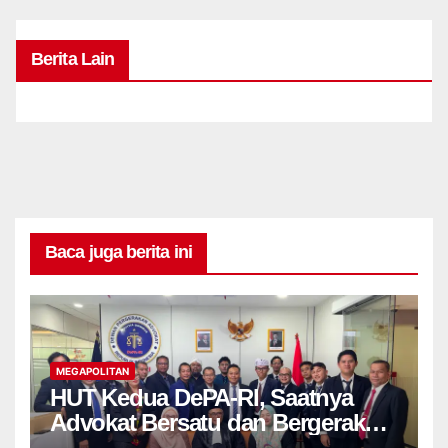
Berita Lain
Baca juga berita ini
MEGAPOLITAN
HUT Kedua DePA-RI, Saatnya
Advokat Bersatu dan Bergerak
Untuk Keadilan