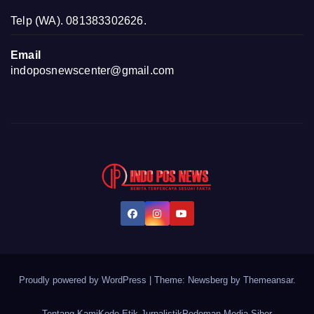
Telp (WA). 081383302626.
Email
indoposnewscenter@gmail.com
Proudly powered by WordPress
|
Theme:
Newsberg
by
Themeansar
.
Tentang Kami
Kode Etik Jurnalistik
Pedoman Media Siber