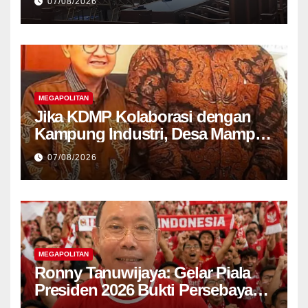
07/08/2026
MEGAPOLITAN
Jika KDMP Kolaborasi dengan
Kampung Industri, Desa Mampu
Jadi Pusat Perekonomian Baru
07/08/2026
MEGAPOLITAN
Ronny Tanuwijaya: Gelar Piala
Presiden 2026 Bukti Persebaya
Kembali ke Jalur Juara