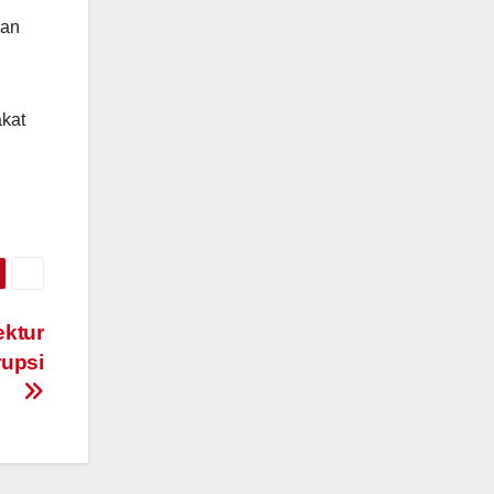
gan
kat
ektur
rupsi