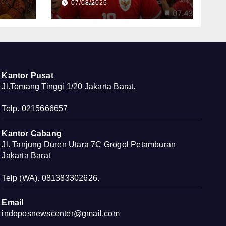
07/08/2026
Kembali ke Jalur Juara
ru
Kantor Pusat
Jl.Tomang Tinggi 1/20 Jakarta Barat.
Telp. 0215666657
Kantor Cabang
Jl. Tanjung Duren Utara 7C Grogol Petamburan
Jakarta Barat
Telp (WA). 081383302626.
Email
indoposnewscenter@gmail.com