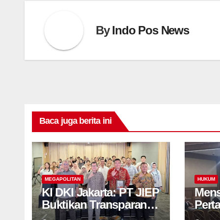
By
Indo Pos News
Baca juga berita ini
MEGAPOLITAN
HUKUM
KI DKI Jakarta: PT JIEP
Mens
Buktikan Transparansi
Pert
KIP Mampu Perkuat