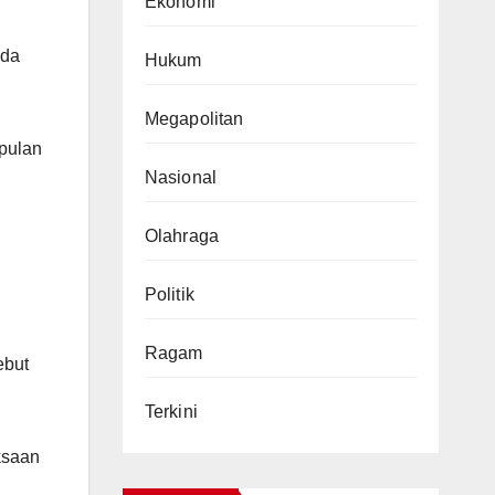
Ekonomi
ada
Hukum
Megapolitan
pulan
Nasional
Olahraga
Politik
Ragam
ebut
Terkini
ksaan