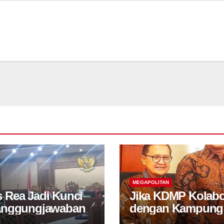
MEGAPOLITAN
 Rea Jadi Kunci
Jika KDMP Kolabo
anggungjawaban
dengan Kampung
Industri, Desa M