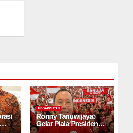
MEGAPOLITAN
rasi
Ronny Tanuwijaya:
Gelar Piala Presiden
ampu
2026 Bukti Persebaya