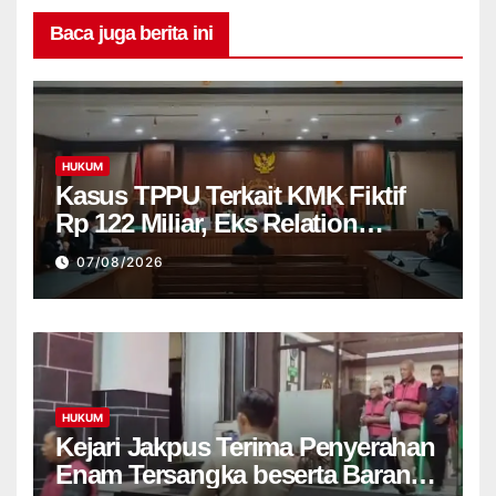
Baca juga berita ini
HUKUM
Kasus TPPU Terkait KMK Fiktif
Rp 122 Miliar, Eks Relation
Manajer Bank di Tuntut 8 Tahun
07/08/2026
Penjara
HUKUM
Kejari Jakpus Terima Penyerahan
Enam Tersangka beserta Barang