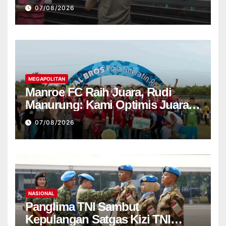
Bukti Terkait Kasus Korupsi Tata
07/08/2026
Kelola Pertamina
MEGAPOLITAN
Manroe FC Raih Juara, Rudi
Manurung: Kami Optimis Juara
Nasional
07/08/2026
NASIONAL
Panglima TNI Sambut
Kepulangan Satgas Kizi TNI