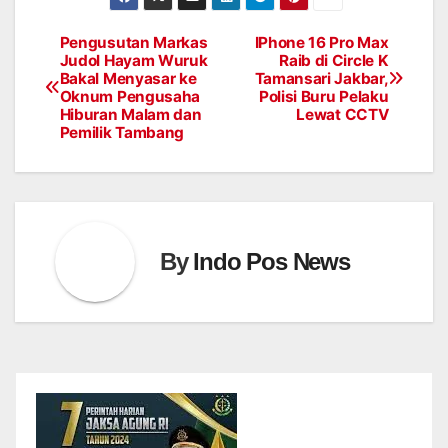
Pengusutan Markas
IPhone 16 Pro Max
Post
Judol Hayam Wuruk
Raib di Circle K
Bakal Menyasar ke
Tamansari Jakbar,
navigation
Oknum Pengusaha
Polisi Buru Pelaku
Hiburan Malam dan
Lewat CCTV
Pemilik Tambang
By
Indo Pos News