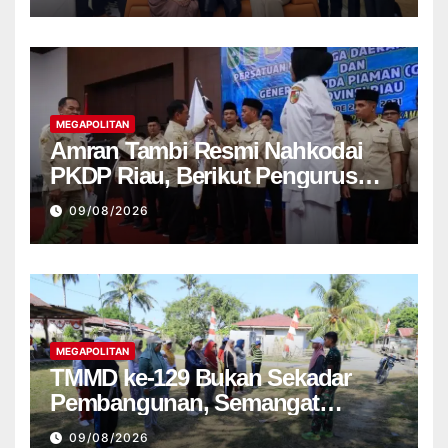
MEGAPOLITAN
Amran Tambi Resmi Nahkodai
PKDP Riau, Berikut Pengurus
Lengkap 2026-2031
09/08/2026
MEGAPOLITAN
TMMD ke-129 Bukan Sekadar
Pembangunan, Semangat
Nasionalisme Warga Ikut
09/08/2026