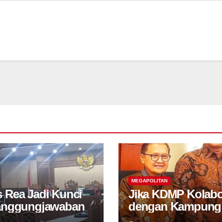
MEGAPOLITAN
 Rea Jadi Kunci
Jika KDMP Kolabo
anggungjawaban
dengan Kampung
Industri, Desa M