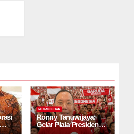
MEGAPOLITAN
rasi
Ronny Tanuwijaya:
Gelar Piala Presiden
ampu
2026 Bukti Persebaya