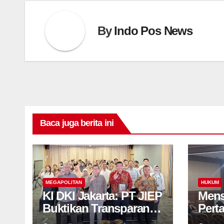
By
Indo Pos News
Baca juga berita ini
MEGAPOLITAN
HUKUM
KI DKI Jakarta: PT JIEP
Mens
Buktikan Transparansi
Pert
KIP Mampu Perkuat