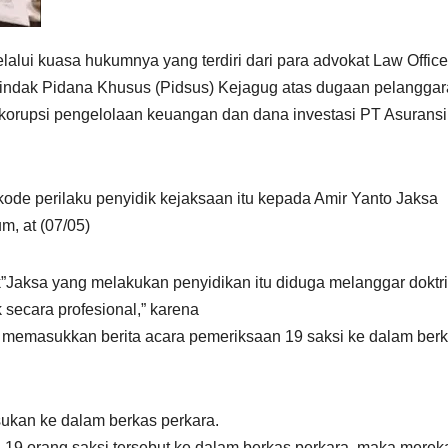
lalui kuasa hukumnya yang terdiri dari para advokat Law Offic
Tindak Pidana Khusus (Pidsus) Kejagug atas dugaan pelangga
 korupsi pengelolaan keuangan dan dana investasi PT Asuransi
e perilaku penyidik kejaksaan itu kepada Amir Yanto Jaksa
, at (07/05)
Jaksa yang melakukan penyidikan itu diduga melanggar doktri
 secara profesional,” karena
ak memasukkan berita acara pemeriksaan 19 saksi ke dalam ber
sukan ke dalam berkas perkara.
19 orang saksi tersebut ke dalam berkas perkara, maka merek