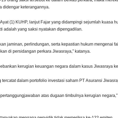
sa didengar keterangannya.
Ayat (1) KUHP, lanjut Fajar yang didampingi sejumlah kuasa 
kti adalah yang saksi nyatakan dipengadilan.
atkan jaminan, perlindungan, serta kepastian hukum mengenai fa
tikan di persidangan perkara Jiwasraya,” katanya.
ebankan kerugian keuangan negara dalam kasus Jiwasraya k
 tercatat dalam portofolio investasi saham PT Asuransi Jiwasra
 pertanggungjawaban atas dugaan timbulnya kerugian negara,”
tanyakan mengapa penyidik tidak memeriksa ke-122 emiten