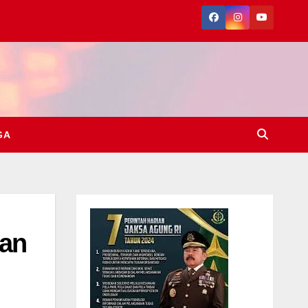
GA
kan