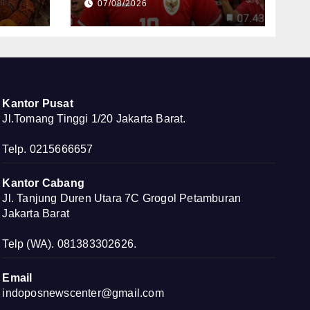
07/08/2026
Kembali ke Jalur Juara
ru
Kantor Pusat
Jl.Tomang Tinggi 1/20 Jakarta Barat.
Telp. 0215666657
Kantor Cabang
Jl. Tanjung Duren Utara 7C Grogol Petamburan
Jakarta Barat
Telp (WA). 081383302626.
Email
indoposnewscenter@gmail.com