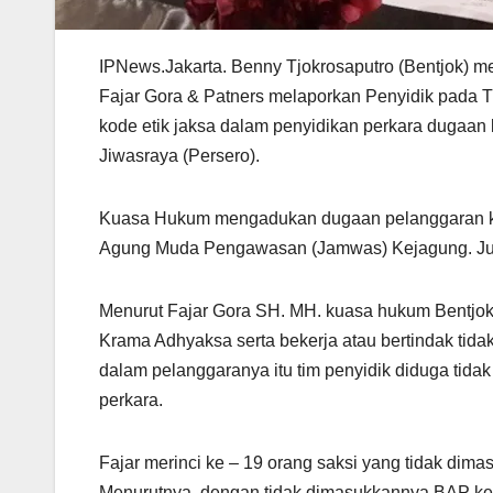
IPNews.Jakarta. Benny Tjokrosaputro (Bentjok) me
Fajar Gora & Patners melaporkan Penyidik pada 
kode etik jaksa dalam penyidikan perkara dugaan
Jiwasraya (Persero).
Kuasa Hukum mengadukan dugaan pelanggaran kod
Agung Muda Pengawasan (Jamwas) Kejagung. Jum
Menurut Fajar Gora SH. MH. kuasa hukum Bentjok”
Krama Adhyaksa serta bekerja atau bertindak tidak
dalam pelanggaranya itu tim penyidik diduga tid
perkara.
Fajar merinci ke – 19 orang saksi yang tidak dima
Menurutnya, dengan tidak dimasukkannya BAP ke-