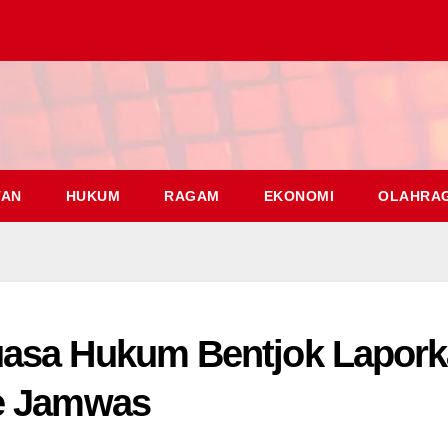
TAN
HUKUM
RAGAM
EKONOMI
OLAHRA
uasa Hukum Bentjok Lapor
ke Jamwas