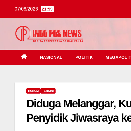
07/08/2026
21:59
NASIONAL
POLITIK
MEGAPOLI
HUKUM
TERKINI
Diduga Melanggar, K
Penyidik Jiwasraya 