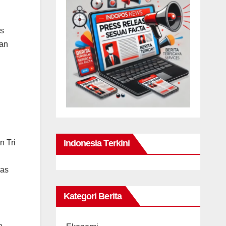
es
ran
n Tri
Indonesia Terkini
kas
Kategori Berita
a