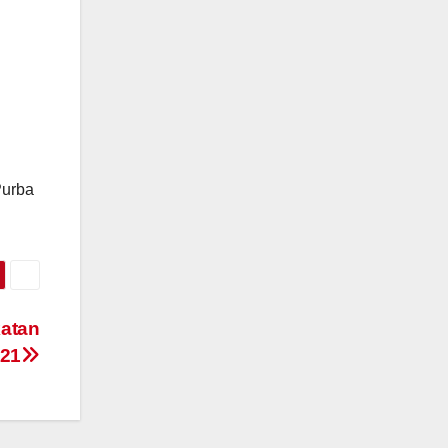
l
Purba
katan
021