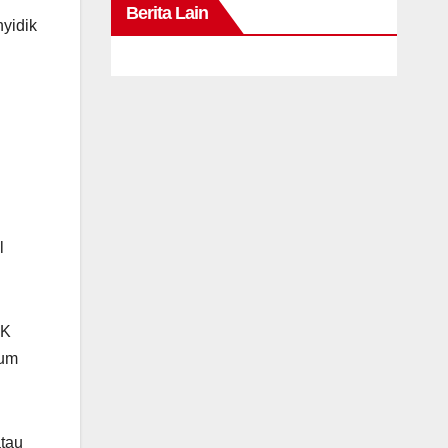
Berita Lain
yidik
l
PK
kum
atau