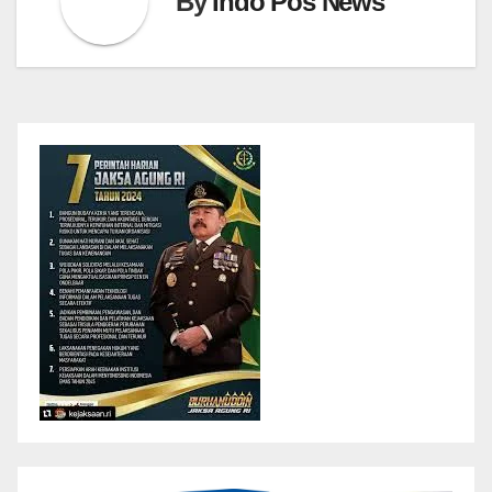
By
Indo Pos News