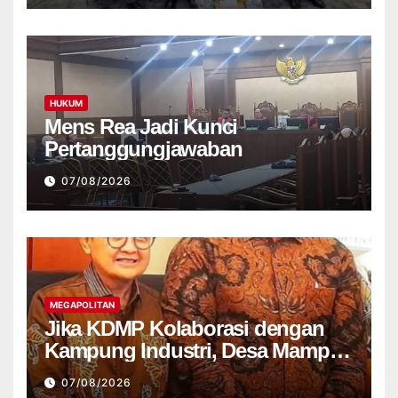
HUKUM
Mens Rea Jadi Kunci
Pertanggungjawaban
07/08/2026
MEGAPOLITAN
Jika KDMP Kolaborasi dengan
Kampung Industri, Desa Mampu
Jadi Pusat Perekonomian Baru
07/08/2026