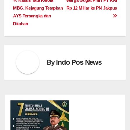
Post
Kasus Tata Kelola
Warga Gugat PMH PT KAI
MBG, Kejagung Tetapkan
Rp 12 Miliar ke PN Jakpus
navigation
AYS Tersangka dan
Ditahan
By
Indo Pos News