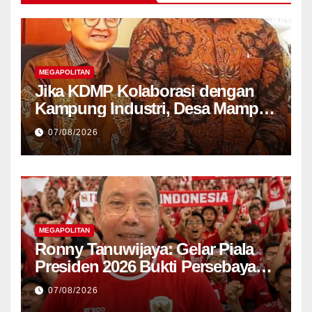
MEGAPOLITAN
Jika KDMP Kolaborasi dengan
Kampung Industri, Desa Mampu
Jadi Pusat Perekonomian Baru
07/08/2026
MEGAPOLITAN
Ronny Tanuwijaya: Gelar Piala
Presiden 2026 Bukti Persebaya
Kembali ke Jalur Juara
07/08/2026