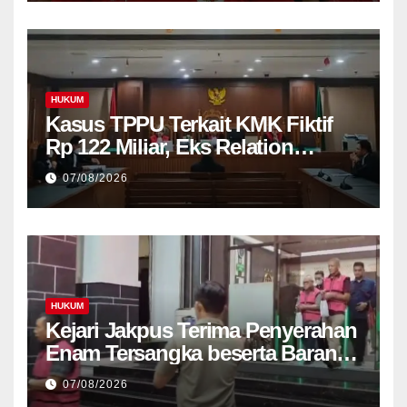
HUKUM
Kasus TPPU Terkait KMK Fiktif
Rp 122 Miliar, Eks Relation
Manajer Bank di Tuntut 8 Tahun
07/08/2026
Penjara
HUKUM
Kejari Jakpus Terima Penyerahan
Enam Tersangka beserta Barang
Bukti Terkait Kasus Korupsi Tata
07/08/2026
Kelola Pertamina