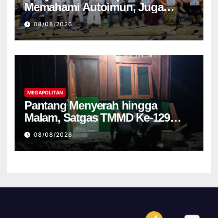
Memahami Autoimun, Juga
Kalangan Wartawan
08/08/2026
MEGAPOLITAN
Pantang Menyerah hingga
Malam, Satgas TMMD Ke-129
Kodim 1807 Sorsel Lembur
08/08/2026
Finishing Rumah Type 36 untuk
Warga Kampung Sesor