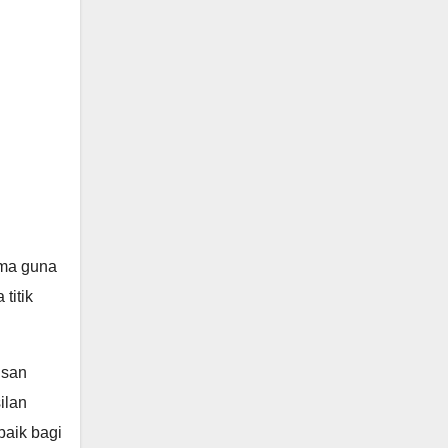
ama guna
titik
isan
ilan
baik bagi