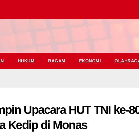
AN
HUKUM
RAGAM
EKONOMI
OLAHRAG
pin Upacara HUT TNI ke-80
pa Kedip di Monas