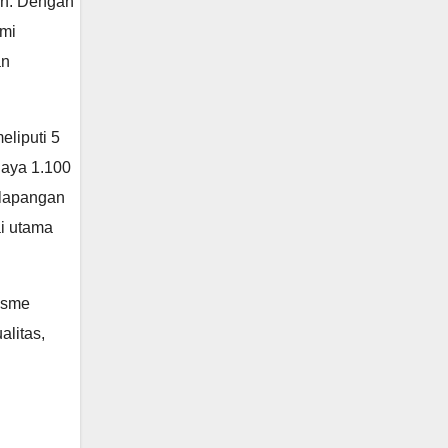
an. Dengan
ami
an
eliputi 5
daya 1.100
i lapangan
ai utama
lisme
alitas,