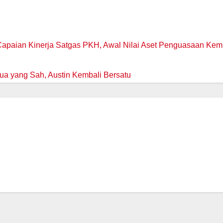
Capaian Kinerja Satgas PKH, Awal Nilai Aset Penguasaan Kem
ua yang Sah, Austin Kembali Bersatu
HUKUM
a:
Kasus TPPU Terkait
den
KMK Fiktif Rp 122
baya
Miliar, Eks Relation
07/08/2026