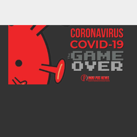
Juara
Manajer Bank di Tuntut
8 Tahun Penjara