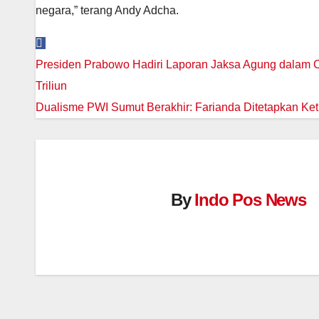
negara,” terang Andy Adcha.
Post
Presiden Prabowo Hadiri Laporan Jaksa Agung dalam 
navigation
Triliun
Dualisme PWI Sumut Berakhir: Farianda Ditetapkan Ket
By
Indo Pos News
MEGAPOLITAN
Ronny Tanuwijay
Gelar Piala Presi
MEGAPOLITAN
2026 Bukti Perse
Manroe FC Raih Juara,
07/08/2026