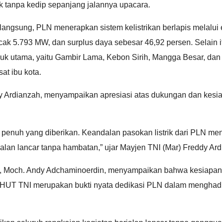
k tanpa kedip sepanjang jalannya upacara.
langsung, PLN menerapkan sistem kelistrikan berlapis melalui
ak 5.793 MW, dan surplus daya sebesar 46,92 persen. Selain it
duk utama, yaitu Gambir Lama, Kebon Sirih, Mangga Besar, dan
at ibu kota.
y Ardianzah, menyampaikan apresiasi atas dukungan dan kes
enuh yang diberikan. Keandalan pasokan listrik dari PLN menj
alan lancar tanpa hambatan,” ujar Mayjen TNI (Mar) Freddy Ard
a, Moch. Andy Adchaminoerdin, menyampaikan bahwa kesiapan
 HUT TNI merupakan bukti nyata dedikasi PLN dalam menghadirk