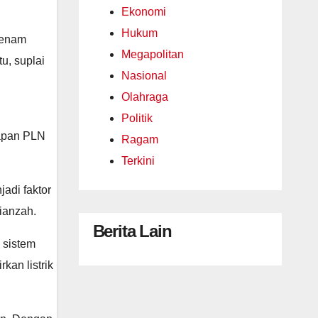
Ekonomi
Hukum
 enam
Megapolitan
u, suplai
Nasional
Olahraga
Politik
iapan PLN
Ragam
Terkini
adi faktor
ianzah.
Berita Lain
 sistem
an listrik