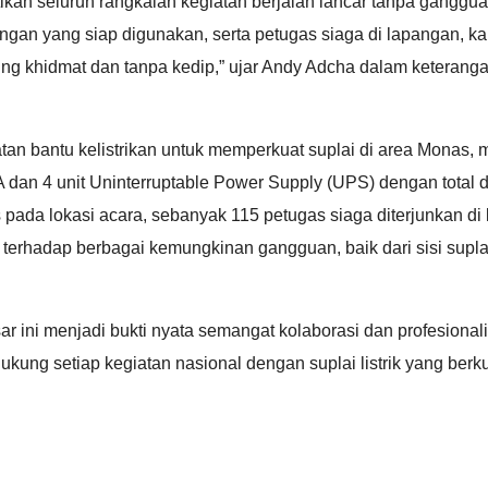
ikan seluruh rangkaian kegiatan berjalan lancar tanpa ganggu
ngan yang siap digunakan, serta petugas siaga di lapangan, k
ng khidmat dan tanpa kedip,” ujar Andy Adcha dalam keterang
n bantu kelistrikan untuk memperkuat suplai di area Monas, m
 dan 4 unit Uninterruptable Power Supply (UPS) dengan total 
gis pada lokasi acara, sebanyak 115 petugas siaga diterjunkan d
terhadap berbagai kemungkinan gangguan, baik dari sisi supl
sar ini menjadi bukti nyata semangat kolaborasi dan profesiona
ung setiap kegiatan nasional dengan suplai listrik yang berku