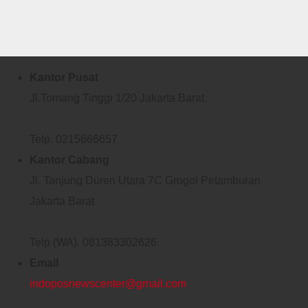
Barang Bukti Terkait
Kasus Korupsi Tata
Kelola Pertamina
Kantor Pusat
Jl.Tomang Tinggi 1/20 Jakarta Barat.
Telp. 0215666657
Kantor Cabang
Jl. Tanjung Duren Utara 7C Grogol Petamburan
Jakarta Barat
Telp (WA). 081383302626.
Email
indoposnewscenter@gmail.com