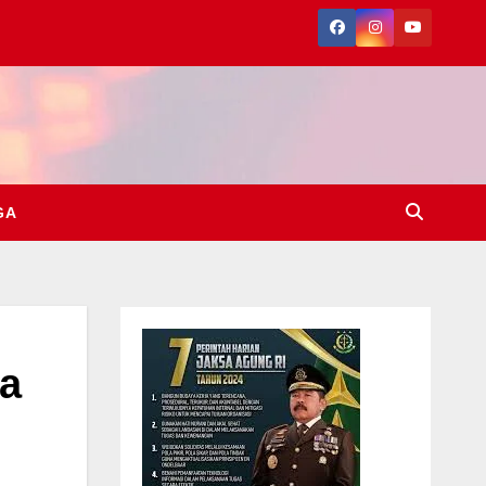
GA
ra