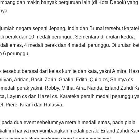
mbang dan makin banyak perguruan lain (di Kota Depok) yang
nya.
ejumlah negara seperti Jepang, India dan Brunai tersebut karate
li perak dan 10 medali perunggu. Sementara di urutan kedua
ali emas, 4 medali perak dan 4 medali perunggu. Di urutan ke
n 6 perunggu.
ersebut berasal dari kelas kumite dan kata, yakni Almira, Haze
lyan, Adrian, Basit, Zarin, Ghalib, Edith, Quila cs, Shintya cs,
h medali perak yakni, Robby, Mitha, Aira, Nanda, Erland Zuhdi K
sca, Layun cs dan Hazel cs. Karateka peraih medali perunggu ya
el, Piere, Kirani dan Rafasya.
g pada dua event sebelumnya meraih medali emas, pada piala
ali ini hanya menyumbangkan medali perak. Erland Zuhdi Kar