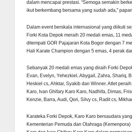
dalam mencapai prestasi. “Semoga semakin berke
ikut berkembang bersama yang sudah ada,” papar
Dalam event berskala internasional yang diikuti s
Forki Kota Depok meraih 20 medali emas, 11 meda
ditempati GOR Pajajaran Kota Bogor dengan 7 med
Hali Karate Champion dengan 5 emas, 4 perak da
Sebanyak 20 medali emas yang diraih Forki Depok t
Evan, Evelyn, Yehezkiel, Abygail, Zahra, Shariq, Bri
Heskiel cs, Ahktar, Syakib dan Winner. Atlet perai
Karo, Ivan Ghifary Karo Karo, Nadhifa, Dimas, Fri
Kenzie, Barra, Audi, Qori, Silvy cs, Radit cs, Mikha
Karateka Forki Depok, Karo Karo bersaudara yan
Kementerian Pemuda dan Olahraga (Kemenpora) k