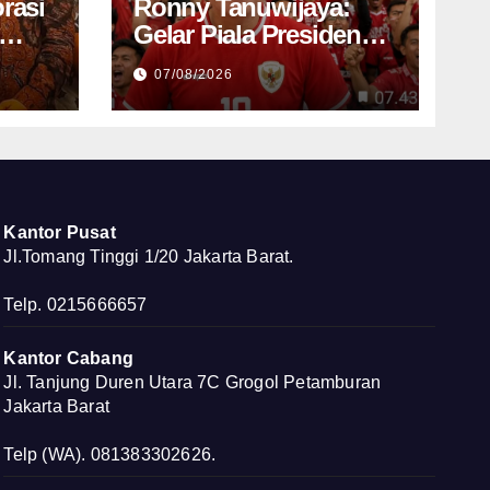
rasi
Ronny Tanuwijaya:
Gelar Piala Presiden
ampu
2026 Bukti Persebaya
07/08/2026
Kembali ke Jalur Juara
ru
Kantor Pusat
Jl.Tomang Tinggi 1/20 Jakarta Barat.
Telp. 0215666657
Kantor Cabang
Jl. Tanjung Duren Utara 7C Grogol Petamburan
Jakarta Barat
Telp (WA). 081383302626.