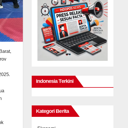
Barat,
rov
2025.
Indonesia Terkini
mua
n
Kategori Berita
ok