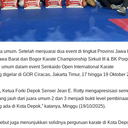
a umum. Setelah menjuarai dua event di tingkat Provinsi Jawa 
a Barat dan Bogor Karate Championship Sirkuit III & BK Porp
ara umum dalam event Senkaido Open International Karate
digelar di GOR Ciracas, Jakarta Timur, 17 hingga 19 Oktober 
ut, Ketua Forki Depok Sensei Jean E. Rotty mengapresisasi se
i yang jauh dari juara umum 2 dan 3 menjadi bukti level pembinaa
g ada di Kota Depok,” katanya, Minggu (19/10/2025).
sebut juga menunjukkan solidnya perguruan karate di Kota Dep