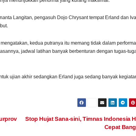
nnya menunjukkan performa yang kurang maksimal.
inanta Langitan, pengasuh Dojo Chrysant tempat Erland dan Iv
but.
ng mengatakan, kedua putranya itu memang tidak dalam perform
lasannya, jadwal latihan banyak berbenturan dengan tugas-tug
untuk ujian akhir sedangkan Erland juga sedang banyak kegiata
urprov
Stop Hujat Sana-sini, Timnas Indonesia 
Cepat Bang