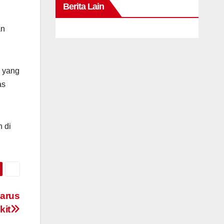
Berita Lain
an
a yang
as
n di
Harus
kit