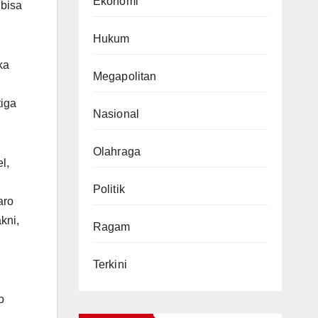
Ekonomi
 bisa
Hukum
ka
Megapolitan
tiga
Nasional
Olahraga
l,
Politik
aro
kni,
Ragam
Terkini
o