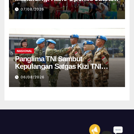
Nasional
07/08/2026
NASIONAL
Panglima TNI Sambut
Kepulangan Satgas Kizi TNI
Kontingen Garuda XX-V
06/08/2026
MONUSCO