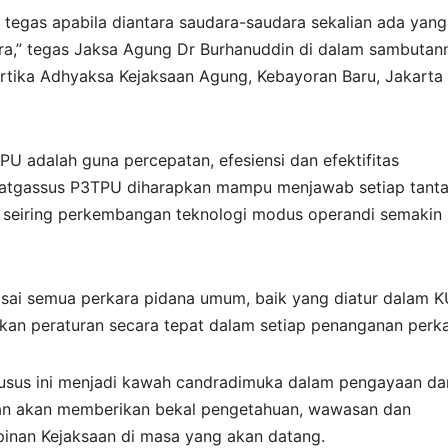
 tegas apabila diantara saudara-saudara sekalian ada yang
a,” tegas Jaksa Agung Dr Burhanuddin di dalam sambutan
Kartika Adhyaksa Kejaksaan Agung, Kebayoran Baru, Jakarta
U adalah guna percepatan, efesiensi dan efektifitas
 Satgassus P3TPU diharapkan mampu menjawab setiap tant
 seiring perkembangan teknologi modus operandi semakin
asai semua perkara pidana umum, baik yang diatur dalam 
an peraturan secara tepat dalam setiap penanganan perka
usus ini menjadi kawah candradimuka dalam pengayaan da
n akan memberikan bekal pengetahuan, wawasan dan
inan Kejaksaan di masa yang akan datang.