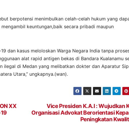
sebut berpotensi menimbulkan celah-celah hukum yang dap
 mengambil keuntungan,baik secara pribadi maupun
d-19 dan kasus meloloskan Warga Negara India tanpa prose
nggunaan alat rapid antigen bekas di Bandara Kualanamu s
in ilegal di Medan yang melibatkan dokter dan Aparatur Sipi
atera Utara,” ungkapnya.(wan).
PON XX
Vice Presiden K.A.I : Wujudkan 
-19
Organisasi Advokat Berorientasi Kep
Peningkatan Kwali