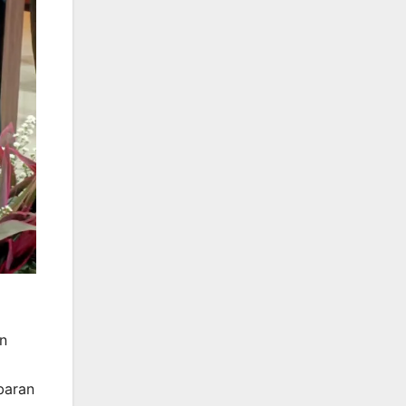
n
baran