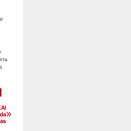
at
s
erta
l
KAI
ada
tas