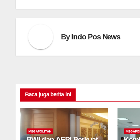
By
Indo Pos News
Baca juga berita ini
MEGAPOLITAN
MEGAPO
PWI dan AFPI Perkuat
Kemb