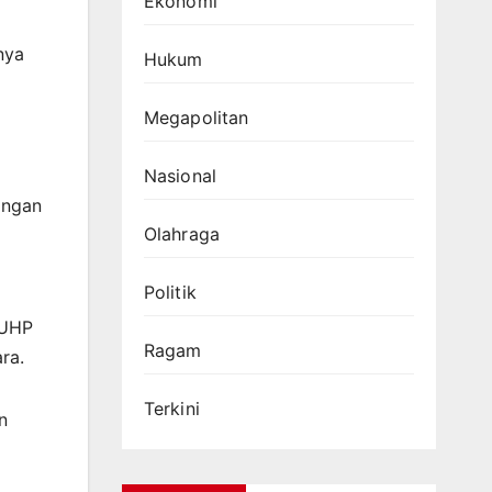
Ekonomi
nya
Hukum
Megapolitan
Nasional
angan
Olahraga
Politik
KUHP
Ragam
ra.
Terkini
n