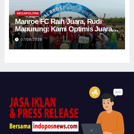
MEGAPOLITAN
Manroe FC Raih Juara, Rudi
Manurung: Kami Optimis Juara
Nasional
07/08/2026