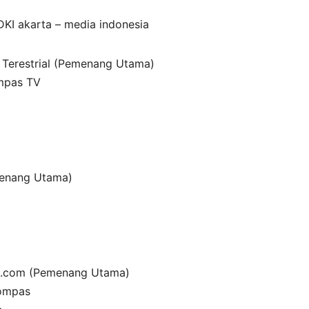
DKI akarta – media indonesia
v Terestrial (Pemenang Utama)
ompas TV
menang Utama)
ws.com (Pemenang Utama)
Kompas