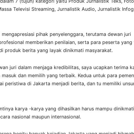
alam 7 (tujuh) kategori yaitu Produk Jurnalistik Teks, Foto
assa Televisi Streaming, Jurnalistik Audio, Jurnalistik Infogr
mengapresiasi pihak penyelenggara, terutama dewan juri
rofesional memberikan penilaian, serta para peserta yang 
i produk berita yang layak dinikmati masyarakat.
an juri dalam menjaga kredibilitas, saya ucapkan terima k
h masuk dan memilih yang terbaik. Kedua untuk para pemen
peristiwa di Jakarta menjadi berita, dan tu memiliki unsu
ntinya karya -karya yang dihasilkan harus mampu dinikmat
cara nasional maupun internasional.
arena begitu banyak kejadian Jakarta yang menjadi hikmah