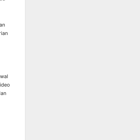
an
rian
awal
Video
dan