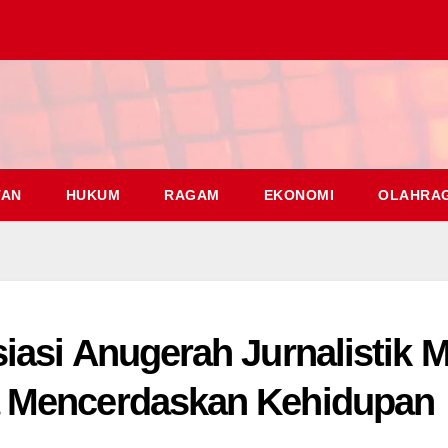
TAN
HUKUM
RAGAM
EKONOMI
OLAHRA
iasi Anugerah Jurnalistik 
a Mencerdaskan Kehidupan