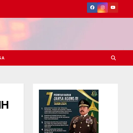
GA
MH