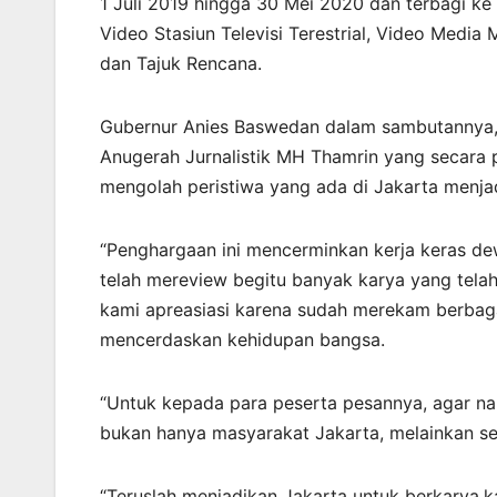
1 Juli 2019 hingga 30 Mei 2020 dan terbagi ke d
Video Stasiun Televisi Terestrial, Video Media M
dan Tajuk Rencana.
Gubernur Anies Baswedan dalam sambutannya, 
Anugerah Jurnalistik MH Thamrin yang secara p
mengolah peristiwa yang ada di Jakarta menjad
“Penghargaan ini mencerminkan kerja keras dew
telah mereview begitu banyak karya yang tela
kami apreasiasi karena sudah merekam berbagai 
mencerdaskan kehidupan bangsa.
“Untuk kepada para peserta pesannya, agar na
bukan hanya masyarakat Jakarta, melainkan se
“Teruslah menjadikan Jakarta untuk berkarya,k