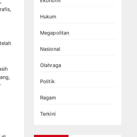
Ekonomi
,
afis,
Hukum
Megapolitan
telah
Nasional
Olahraga
asih
ang,
Politik
r
Ragam
i
Terkini
 di