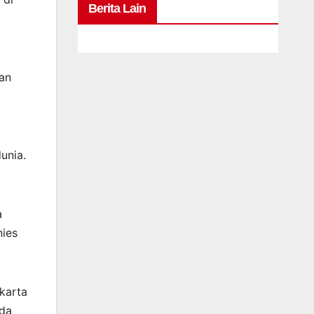
Berita Lain
an
unia.
a
nies
karta
oda