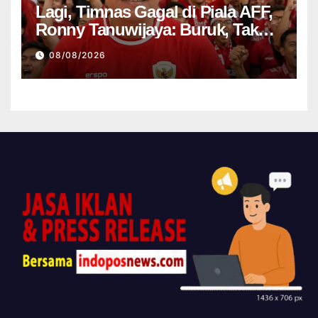
Lagi, Timnas Gagal di Piala AFF,
Ronny Tanuwijaya: Buruk, Tak
Punya Ciri
08/08/2026