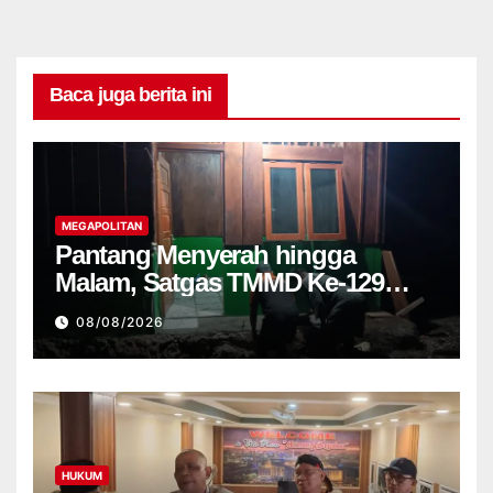
Baca juga berita ini
MEGAPOLITAN
Pantang Menyerah hingga
Malam, Satgas TMMD Ke-129
Kodim 1807 Sorsel Lembur
08/08/2026
Finishing Rumah Type 36 untuk
Warga Kampung Sesor
HUKUM