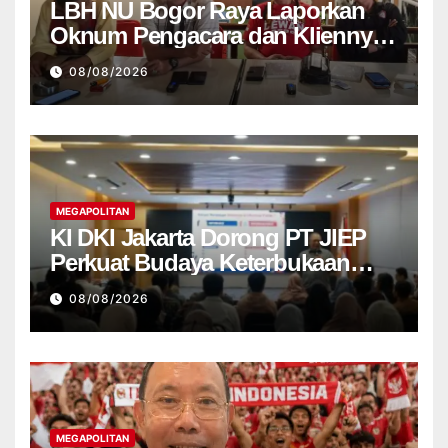
LBH NU Bogor Raya Laporkan
Oknum Pengacara dan Kliennya
ke Bareskrim Polri
08/08/2026
MEGAPOLITAN
KI DKI Jakarta Dorong PT JIEP
Perkuat Budaya Keterbukaan
Informasi Publik
08/08/2026
MEGAPOLITAN