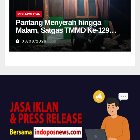
MEGAPOLITAN
Pantang Menyerah hingga
Malam, Satgas TMMD Ke-129
Kodim 1807 Sorsel Lembur
08/08/2026
Finishing Rumah Type 36 untuk
Warga Kampung Sesor