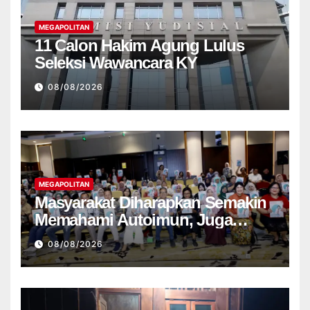
MEGAPOLITAN
11 Calon Hakim Agung Lulus
Seleksi Wawancara KY
08/08/2026
MEGAPOLITAN
Masyarakat Diharapkan Semakin
Memahami Autoimun, Juga
Kalangan Wartawan
08/08/2026