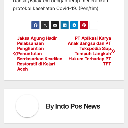
Dansat/Balakrem dengan tetap menerapkan
protokol kesehatan Covid-19. (Pen/tim)
Jaksa Agung Hadir
PT Aplikasi Karya
Post
Pelaksanaan
Anak Bangsa dan PT
Penghentian
Tokopedia Siap
navigation
Penuntutan
Tempuh Langkah
Berdasarkan Keadilan
Hukum Terhadap PT
Restoratif di Kejari
TFT
Aceh
By
Indo Pos News