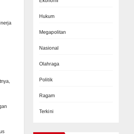
Ekonomi
Hukum
nerja
Megapolitan
Nasional
Olahraga
Politik
tnya,
Ragam
ngan
Terkini
gus