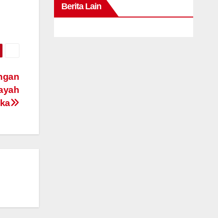
Berita Lain
ungan
layah
ika