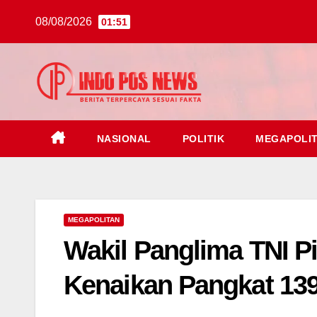
Skip
08/08/2026
01:51
to
content
NASIONAL
POLITIK
MEGAPOLI
MEGAPOLITAN
Wakil Panglima TNI P
Kenaikan Pangkat 139