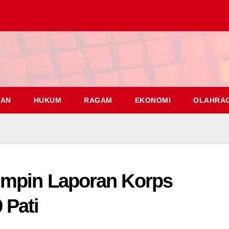
TAN
HUKUM
RAGAM
EKONOMI
OLAHRA
impin Laporan Korps
 Pati