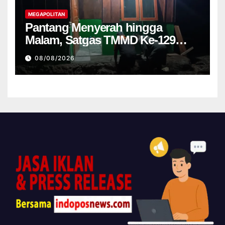
MEGAPOLITAN
Pantang Menyerah hingga
Malam, Satgas TMMD Ke-129
Kodim 1807 Sorsel Lembur
08/08/2026
Finishing Rumah Type 36 untuk
Warga Kampung Sesor