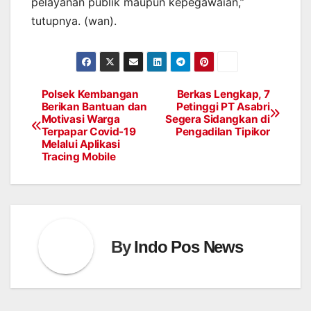
pelayanan publik maupun kepegawaian,”
tutupnya. (wan).
Polsek Kembangan
Berkas Lengkap, 7
Post
Berikan Bantuan dan
Petinggi PT Asabri
Motivasi Warga
Segera Sidangkan di
navigation
Terpapar Covid-19
Pengadilan Tipikor
Melalui Aplikasi
Tracing Mobile
By
Indo Pos News