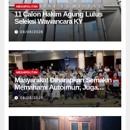
MEGAPOLITAN
11 Calon Hakim Agung Lulus
Seleksi Wawancara KY
08/08/2026
MEGAPOLITAN
Masyarakat Diharapkan Semakin
Memahami Autoimun, Juga
Kalangan Wartawan
08/08/2026