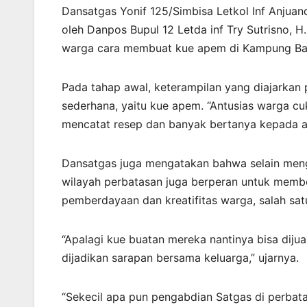
Dansatgas Yonif 125/Simbisa Letkol Inf Anjua
oleh Danpos Bupul 12 Letda inf Try Sutrisno, 
warga cara membuat kue apem di Kampung Baidu
Pada tahap awal, keterampilan yang diajarka
sederhana, yaitu kue apem. “Antusias warga cu
mencatat resep dan banyak bertanya kepada a
Dansatgas juga mengatakan bahwa selain meng
wilayah perbatasan juga berperan untuk membe
pemberdayaan dan kreatifitas warga, salah s
“Apalagi kue buatan mereka nantinya bisa diju
dijadikan sarapan bersama keluarga,” ujarnya.
“Sekecil apa pun pengabdian Satgas di perbat