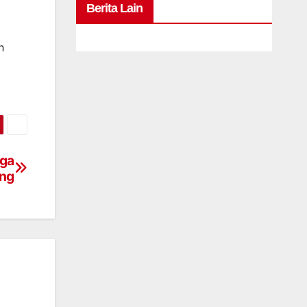
Berita Lain
h
rga
ng