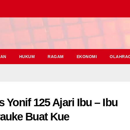
TAN
HUKUM
RAGAM
EKONOMI
OLAHRA
 Yonif 125 Ajari Ibu – Ibu
auke Buat Kue