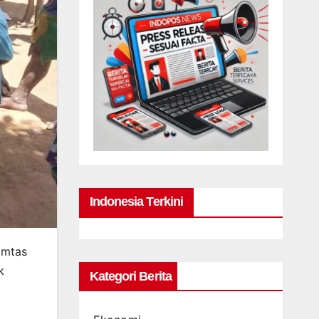
Indonesia Terkini
amtas
k
Kategori Berita