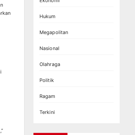
Ekonomi
in
arkan
Hukum
Megapolitan
Nasional
Olahraga
i
Politik
Ragam
Terkini
,”