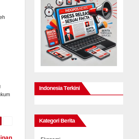
leh
n
g
Indonesia Terkini
hukum
Kategori Berita
inan