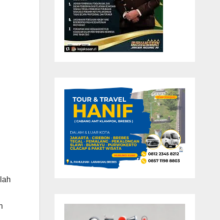
elah
n