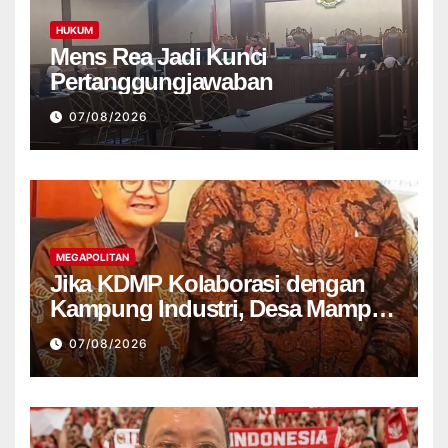
HUKUM
Mens Rea Jadi Kunci
Pertanggungjawaban
07/08/2026
MEGAPOLITAN
Jika KDMP Kolaborasi dengan
Kampung Industri, Desa Mampu
Jadi Pusat Perekonomian Baru
07/08/2026