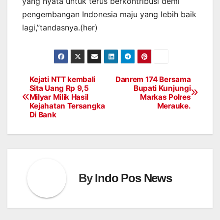
yang nyata untuk terus berkontribusi demi
pengembangan Indonesia maju yang lebih baik
lagi,”tandasnya.(her)
Kejati NTT kembali
Danrem 174 Bersama
Post
Sita Uang Rp 9,5
Bupati Kunjungi
Milyar Milik Hasil
Markas Polres
navigation
Kejahatan Tersangka
Merauke.
Di Bank
By
Indo Pos News