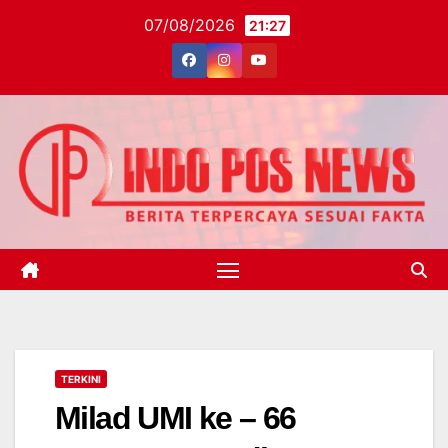
Skip
07/08/2026
21:27
to
content
TERKINI
Milad UMI ke – 66