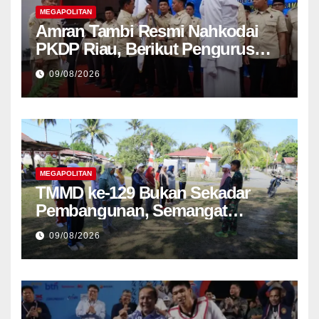
MEGAPOLITAN
Amran Tambi Resmi Nahkodai
PKDP Riau, Berikut Pengurus
Lengkap 2026-2031
09/08/2026
MEGAPOLITAN
TMMD ke-129 Bukan Sekadar
Pembangunan, Semangat
Nasionalisme Warga Ikut
09/08/2026
Dibangun