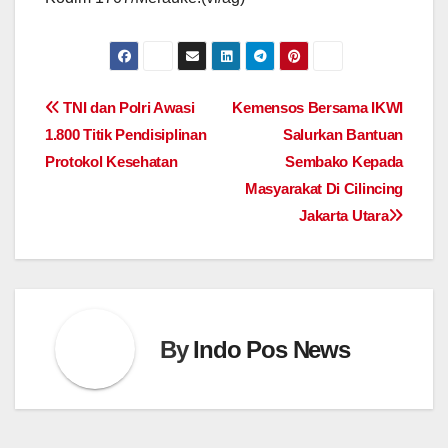
Post
TNI dan Polri Awasi
Kemensos Bersama IKWI
1.800 Titik Pendisiplinan
Salurkan Bantuan
navigation
Protokol Kesehatan
Sembako Kepada
Masyarakat Di Cilincing
Jakarta Utara
By
Indo Pos News