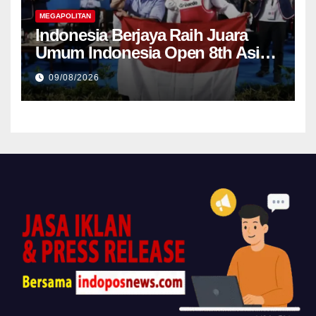
MEGAPOLITAN
Indonesia Berjaya Raih Juara
Umum Indonesia Open 8th Asian
Taekwondo Indonesia Open
09/08/2026
Championships 2026